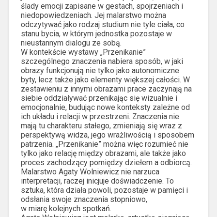
ślady emocji zapisane w gestach, spojrzeniach i
niedopowiedzeniach. Jej malarstwo można
odczytywać jako rodzaj studium nie tyle ciała, co
stanu bycia, w którym jednostka pozostaje w
nieustannym dialogu ze sobą.
W kontekście wystawy „Przenikanie”
szczególnego znaczenia nabiera sposób, w jaki
obrazy funkcjonują nie tylko jako autonomiczne
byty, lecz także jako elementy większej całości. W
zestawieniu z innymi obrazami prace zaczynają na
siebie oddziaływać przenikając się wizualnie i
emocjonalnie, budując nowe konteksty zależne od
ich układu i relacji w przestrzeni. Znaczenia nie
mają tu charakteru stałego, zmieniają się wraz z
perspektywą widza, jego wrażliwością i sposobem
patrzenia. „Przenikanie” można więc rozumieć nie
tylko jako relację między obrazami, ale także jako
proces zachodzący pomiędzy dziełem a odbiorcą.
Malarstwo Agaty Wolniewicz nie narzuca
interpretacji, raczej inicjuje doświadczenie. To
sztuka, która działa powoli, pozostaje w pamięci i
odsłania swoje znaczenia stopniowo,
w miarę kolejnych spotkań.