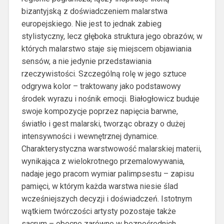
bizantyjską z doświadczeniem malarstwa
europejskiego. Nie jest to jednak zabieg
stylistyczny, lecz głęboka struktura jego obrazów, w
których malarstwo staje się miejscem objawiania
sensów, a nie jedynie przedstawiania
rzeczywistości. Szczególną rolę w jego sztuce
odgrywa kolor – traktowany jako podstawowy
środek wyrazu i nośnik emocji. Białogłowicz buduje
swoje kompozycje poprzez napięcia barwne,
światło i gest malarski, tworząc obrazy o dużej
intensywności i wewnętrznej dynamice.
Charakterystyczna warstwowość malarskiej materii,
wynikająca z wielokrotnego przemalowywania,
nadaje jego pracom wymiar palimpsestu – zapisu
pamięci, w którym każda warstwa niesie ślad
wcześniejszych decyzji i doświadczeń. Istotnym
wątkiem twórczości artysty pozostaje także
sacrum – obecne zarówno w bezpośrednich