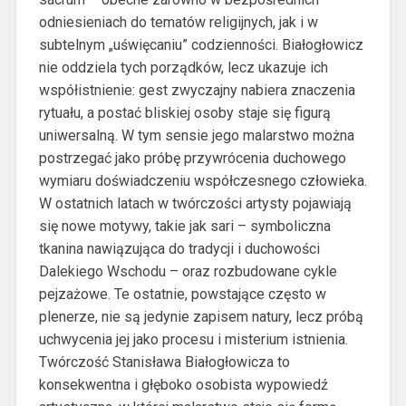
odniesieniach do tematów religijnych, jak i w
subtelnym „uświęcaniu” codzienności. Białogłowicz
nie oddziela tych porządków, lecz ukazuje ich
współistnienie: gest zwyczajny nabiera znaczenia
rytuału, a postać bliskiej osoby staje się figurą
uniwersalną. W tym sensie jego malarstwo można
postrzegać jako próbę przywrócenia duchowego
wymiaru doświadczeniu współczesnego człowieka.
W ostatnich latach w twórczości artysty pojawiają
się nowe motywy, takie jak sari – symboliczna
tkanina nawiązująca do tradycji i duchowości
Dalekiego Wschodu – oraz rozbudowane cykle
pejzażowe. Te ostatnie, powstające często w
plenerze, nie są jedynie zapisem natury, lecz próbą
uchwycenia jej jako procesu i misterium istnienia.
Twórczość Stanisława Białogłowicza to
konsekwentna i głęboko osobista wypowiedź