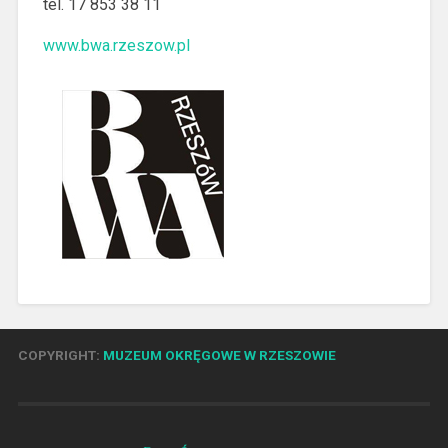
tel. 17 853 38 11
www.bwa.rzeszow.pl
COPYRIGHT:
MUZEUM OKRĘGOWE W RZESZOWIE