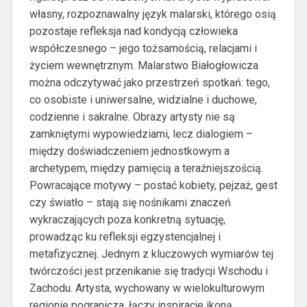
własny, rozpoznawalny język malarski, którego osią
pozostaje refleksja nad kondycją człowieka
współczesnego – jego tożsamością, relacjami i
życiem wewnętrznym. Malarstwo Białogłowicza
można odczytywać jako przestrzeń spotkań: tego,
co osobiste i uniwersalne, widzialne i duchowe,
codzienne i sakralne. Obrazy artysty nie są
zamkniętymi wypowiedziami, lecz dialogiem –
między doświadczeniem jednostkowym a
archetypem, między pamięcią a teraźniejszością.
Powracające motywy – postać kobiety, pejzaż, gest
czy światło – stają się nośnikami znaczeń
wykraczających poza konkretną sytuację,
prowadząc ku refleksji egzystencjalnej i
metafizycznej. Jednym z kluczowych wymiarów tej
twórczości jest przenikanie się tradycji Wschodu i
Zachodu. Artysta, wychowany w wielokulturowym
regionie pogranicza, łączy inspiracje ikoną