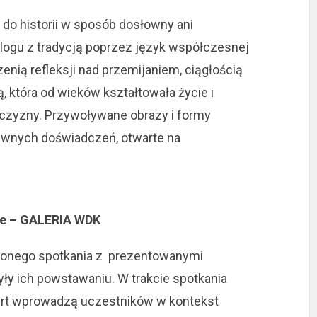
do historii w sposób dosłowny ani
ialogu z tradycją poprzez język współczesnej
zenią refleksji nad przemijaniem, ciągłością
ą, która od wieków kształtowała życie i
yzny. Przywoływane obrazy i formy
 dawnych doświadczeń, otwarte na
ie – GALERIA WDK
ionego spotkania z prezentowanymi
yły ich powstawaniu. W trakcie spotkania
bert wprowadzą uczestników w kontekst