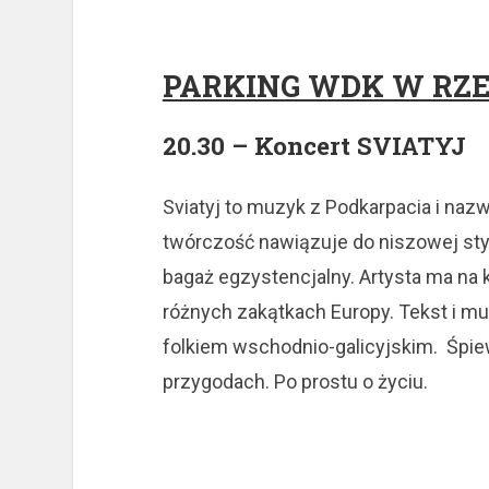
PARKING WDK W RZ
20.30 – Koncert SVIATYJ
Sviatyj to muzyk z Podkarpacia i naz
twórczość nawiązuje do niszowej styli
bagaż egzystencjalny. Artysta ma na 
różnych zakątkach Europy. Tekst i m
folkiem wschodnio-galicyjskim. Śpie
przygodach. Po prostu o życiu.