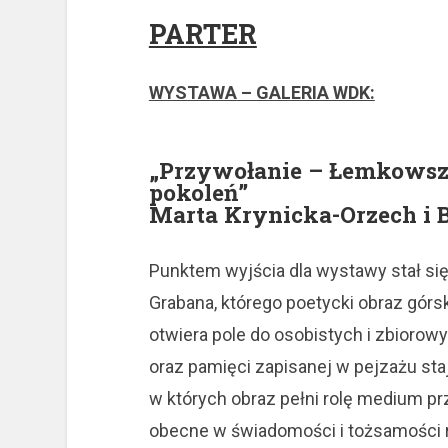
PARTER
WYSTAWA – GALERIA WDK:
„Przywołanie – Łemkowszc
pokoleń”
Marta Krynicka-Orzech i 
Punktem wyjścia dla wystawy stał si
Grabana, którego poetycki obraz górs
otwiera pole do osobistych i zbiorowyc
oraz pamięci zapisanej w pejzażu st
w których obraz pełni rolę medium pr
obecne w świadomości i tożsamości 