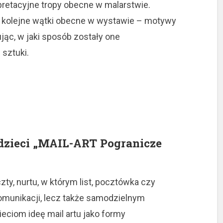
erpretacyjne tropy obecne w malarstwie.
z kolejne wątki obecne w wystawie – motywy
zując, w jaki sposób zostały one
sztuki.
 dzieci „MAIL-ART Pogranicze
ty, nurtu, w którym list, pocztówka czy
komunikacji, lecz także samodzielnym
ieciom ideę mail artu jako formy